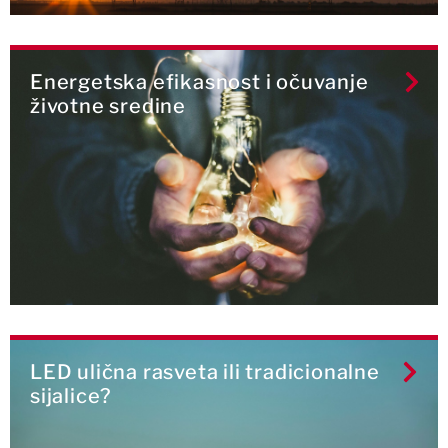
Energetska efikasnost i očuvanje
životne sredine
LED ulična rasveta ili tradicionalne
sijalice?