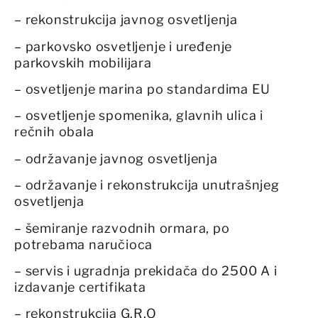
– rekonstrukcija javnog osvetljenja
– parkovsko osvetljenje i uređenje
parkovskih mobilijara
– osvetljenje marina po standardima EU
– osvetljenje spomenika, glavnih ulica i
rečnih obala
– održavanje javnog osvetljenja
– održavanje i rekonstrukcija unutrašnjeg
osvetljenja
– šemiranje razvodnih ormara, po
potrebama naručioca
– servis i ugradnja prekidača do 2500 A i
izdavanje certifikata
– rekonstrukcija G.R.O