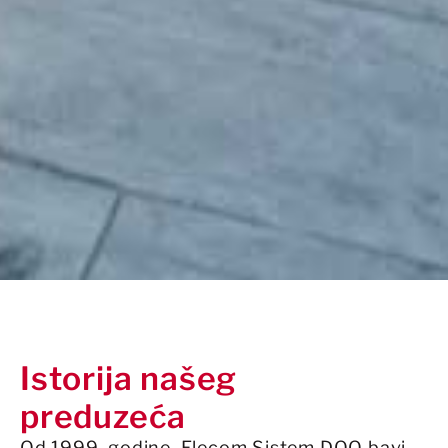
Istorija našeg
preduzeća
Od 1999. godine, Elecom Sistem DOO bavi