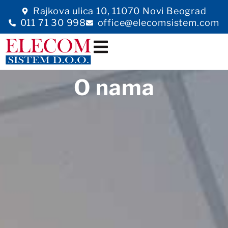
Rajkova ulica 10, 11070 Novi Beograd
011 71 30 998
office@elecomsistem.com
O nama