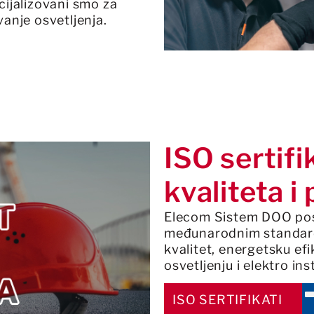
cijalizovani smo za
vanje osvetljenja.
ISO sertifi
kvaliteta i
Elecom Sistem DOO posl
međunarodnim standardi
kvalitet, energetsku efi
osvetljenju i elektro in
ISO SERTIFIKATI