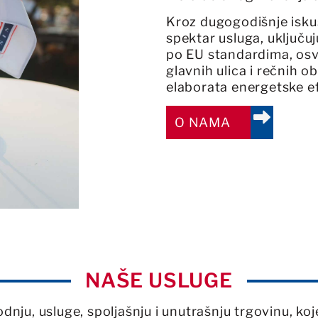
Kroz dugogodišnje iskus
spektar usluga, uključuj
po EU standardima, osv
glavnih ulica i rečnih ob
elaborata energetske ef
O NAMA
NAŠE USLUGE
nju, usluge, spoljašnju i unutrašnju trgovinu, k