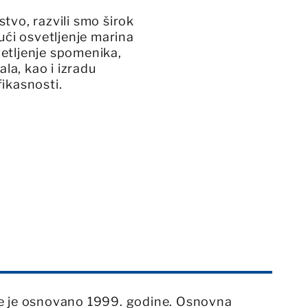
tvo, razvili smo širok
ući osvetljenje marina
etljenje spomenika,
ala, kao i izradu
ikasnosti.
oje je osnovano 1999. godine. Osnovna