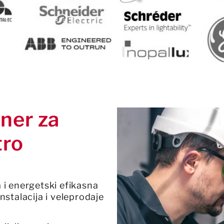
ner za
tro
i energetski efikasna
instalacija i veleprodaje