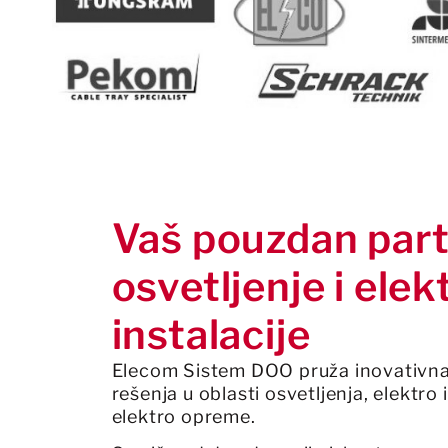
Vaš pouzdan part
osvetljenje i elek
instalacije
Elecom Sistem DOO pruža inovativna 
rešenja u oblasti osvetljenja, elektro 
elektro opreme.