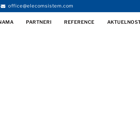
8
office@elecomsistem.com
NAMA
PARTNERI
REFERENCE
AKTUELNOST
etlo: