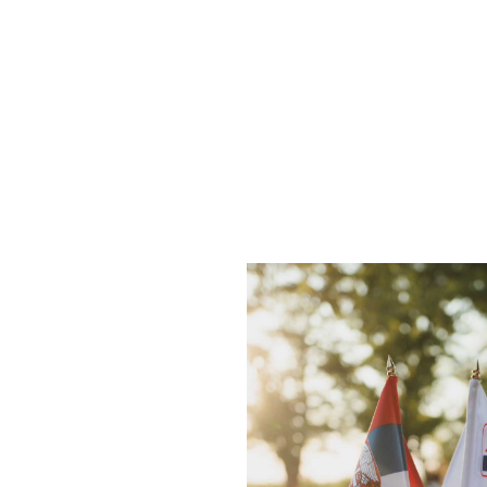
uvek i svuda
Vođeni principima tehnološke preciznosti i 
projektujemo energetski efikasne sisteme ko
budućnost.