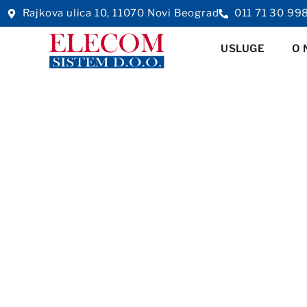
Rajkova ulica 10, 11070 Novi Beograd
011 71 30 99
USLUGE
O 
Neka bude sv