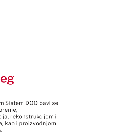
šeg
om Sistem DOO bavi se
opreme,
ija, rekonstrukcijom i
a, kao i proizvodnjom
a.