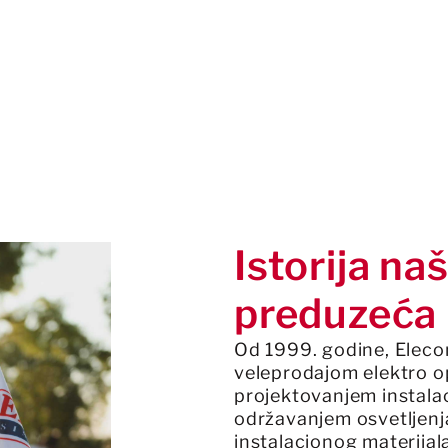
inženjeringa,
ji osvetljavaju Vašu
Istorija na
preduzeća
Od 1999. godine, Elec
veleprodajom elektro 
projektovanjem instalac
održavanjem osvetljenj
instalacionog materijal