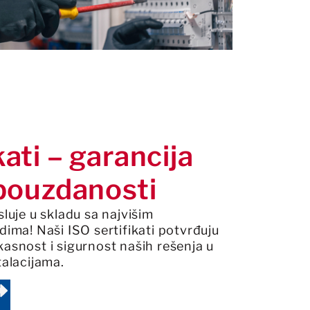
kati – garancija
 pouzdanosti
uje u skladu sa najvišim
ma! Naši ISO sertifikati potvrđuju
kasnost i sigurnost naših rešenja u
stalacijama.