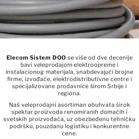
Elecom Sistem DOO
se više od dve decenije
bavi veleprodajom elektroopreme i
instalacionog materijala, snabdevajući brojne
firme, izvođače, elektrodistributivne centre i
specijalizovane prodavnice širom Srbije i
regiona.
Naš veleprodajni asortiman obuhvata širok
spektar proizvoda renomiranih domaćih i
svetskih proizvođača, uz obezbeđenu tehničku
podršku, pouzdanu logistiku i konkurentne
cene.