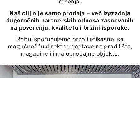
rešenja.
Naš cilj nije samo prodaja – već izgradnja
dugoročnih partnerskih odnosa zasnovanih
na poverenju, kvalitetu i brzini isporuke.
Robu isporučujemo brzo i efikasno, sa
mogućnošću direktne dostave na gradilišta,
magacine ili maloprodajne objekte.
Imate viziju za neki
projekat?
Pošaljite nam zahtev
za ponudu!
KONTAKT