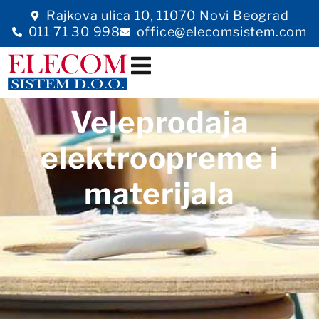
Rajkova ulica 10, 11070 Novi Beograd
011 71 30 998
office@elecomsistem.com
Veleprodaja
elektroopreme i
materijala